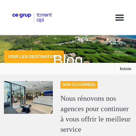
M
e
n
u
Blog
VOIR LES DESTINATIONS
Inicio
NON CLASSIFIÉ(E)
Nous rénovons nos
agences pour continuer
à vous offrir le meilleur
service