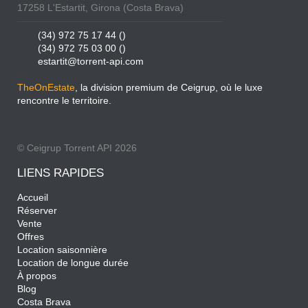
17258 L'Estartit, Girona (Costa Brava)
(34) 972 75 17 44 ()
(34) 972 75 03 00 ()
estartit@torrent-api.com
TheOnEstate
, la division premium de Ceigrup, où le luxe
rencontre le territoire.
© Ceigrup Torrent API 2026
LIENS RAPIDES
Accueil
Réserver
Vente
Offres
Location saisonnière
Location de longue durée
À propos
Blog
Costa Brava